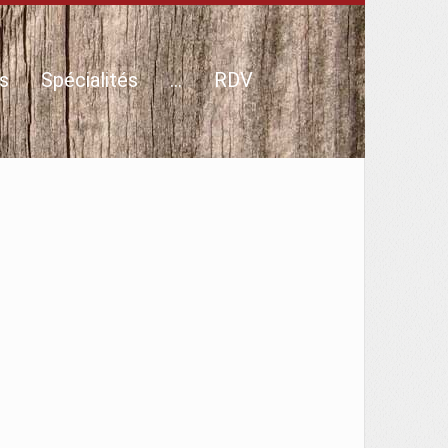
s
Spécialités
…
RDV