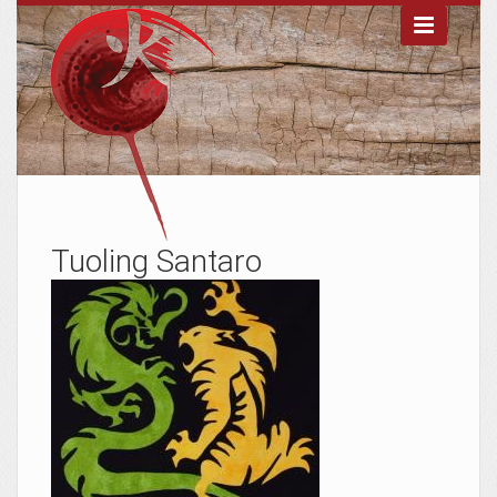

Tuoling Santaro