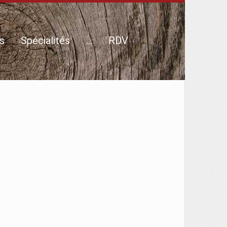
s
Spécialités
…
RDV