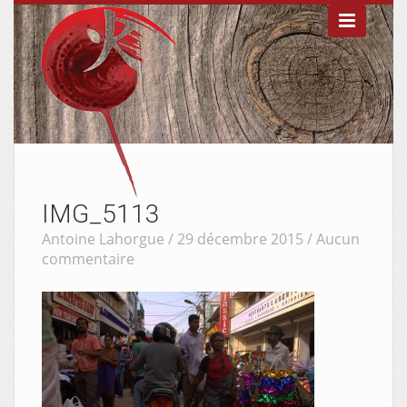

IMG_5113
Antoine Lahorgue / 29 décembre 2015 /
Aucun
commentaire