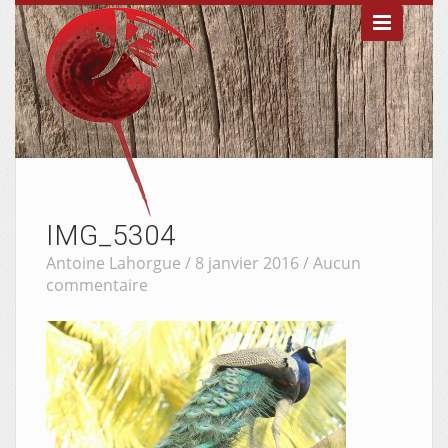

IMG_5304
Antoine Lahorgue / 8 janvier 2016 /
Aucun
commentaire