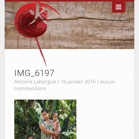

IMG_6197
Antoine Lahorgue / 16 janvier 2016 /
Aucun
commentaire