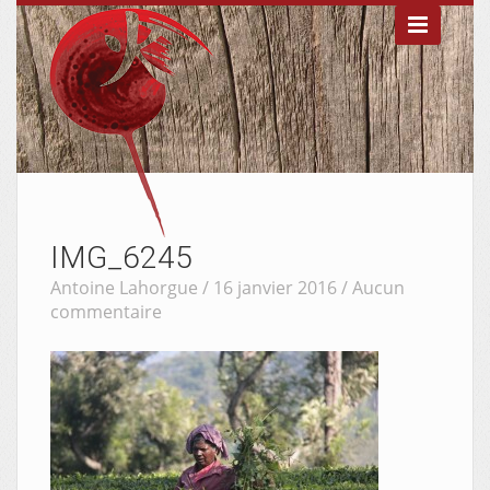

IMG_6245
Antoine Lahorgue / 16 janvier 2016 /
Aucun
commentaire