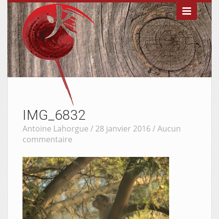

IMG_6832
Antoine Lahorgue / 28 janvier 2016 /
Aucun
commentaire