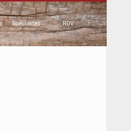
s
Spécialités
…
RDV