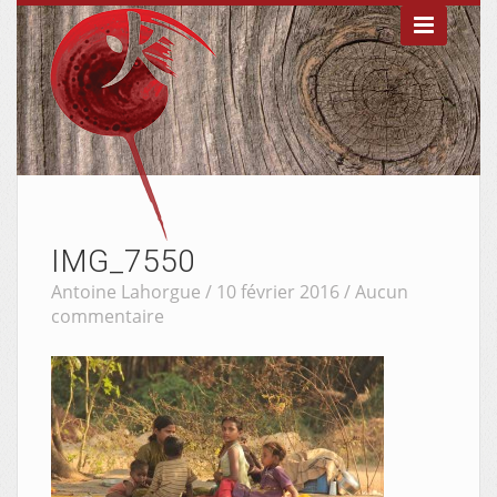

IMG_7550
Antoine Lahorgue / 10 février 2016 /
Aucun
commentaire