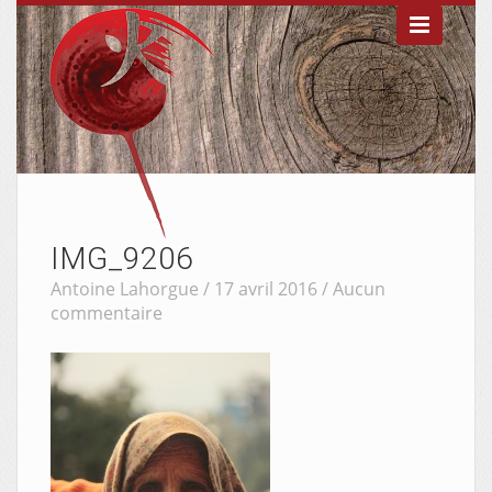

IMG_9206
Antoine Lahorgue / 17 avril 2016 /
Aucun
commentaire