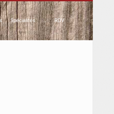
s
Spécialités
…
RDV