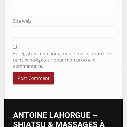
Site web
Enregistrer mon nom, mon e-mail et mon site
dans le navigateur pour mon prochain
commentaire.
ANTOINE LAHORGUE –
SHIATSU & MASSAGES À