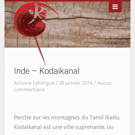

Inde – Kodaikanal
Antoine Lahorgue / 28 janvier 2016 /
Aucun
commentaire


Perche sur les montagnes du Tamil Nadu,
Kodaikanal est une ville suprenante, ou