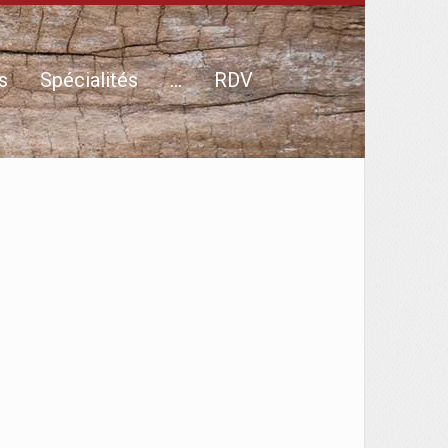
s
Spécialités
…
RDV